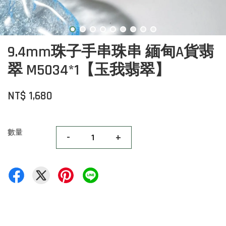
9.4mm珠子手串珠串 緬甸A貨翡
翠 M5034*1【玉我翡翠】
NT$ 1,680
數量
-
+