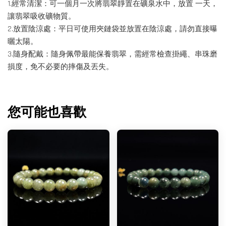
1.經常清潔：可一個月一次將翡翠靜置在礦泉水中，放置 一天，
讓翡翠吸收礦物質。
2.放置陰涼處：平日可使用夾鏈袋並放置在陰涼處，請勿直接曝
曬太陽。
3.隨身配戴：隨身佩帶最能保養翡翠，需經常檢查掛繩、串珠磨
損度，免不必要的摔傷及丟失。
您可能也喜歡