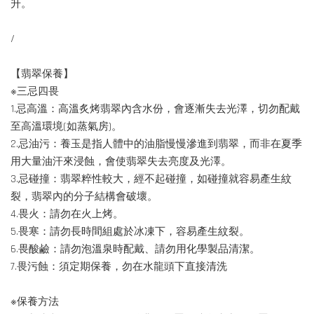
升。
/
【翡翠保養】
※三忌四畏
1.忌高溫：高溫炙烤翡翠內含水份，會逐漸失去光澤，切勿配戴
至高溫環境(如蒸氣房)。
2.忌油污：養玉是指人體中的油脂慢慢滲進到翡翠，而非在夏季
用大量油汗來浸蝕，會使翡翠失去亮度及光澤。
3.忌碰撞：翡翠粹性較大，經不起碰撞，如碰撞就容易產生紋
裂，翡翠內的分子結構會破壞。
4.畏火：請勿在火上烤。
5.畏寒：請勿長時間組處於冰凍下，容易產生紋裂。
6.畏酸鹼：請勿泡溫泉時配戴、請勿用化學製品清潔。
7.畏污蝕：須定期保養，勿在水龍頭下直接清洗
※保養方法