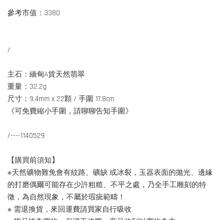
參考市值：3380
/
主石：緬甸A貨天然翡翠
重量：32.2g
尺寸：9.4mm x 22顆 / 手圍 17.8cm
《可免費縮小手圍，請聊聊告知手圍》
/----1140529
【購買前須知】
※天然礦物難免會有紋路、礦缺 或冰裂，玉器表面的拋光、邊緣
的打磨偶爾可能存在少許粗糙、不平之處，乃全手工雕刻的特
徵，為自然現象，不屬於瑕疵範疇！
※ 需退換貨，來回運費請買家自行吸收