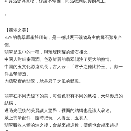
※ 貨品皆為實物，保證不修圖，商品收到以實物為主。
/
【翡翠之美】
95%的翡翠原產於緬甸，是一種以硬玉礦物為主的輝石類集合
體。
翡翠是玉中的一種，與璀璨閃耀的鑽石相比，
中國人對細密圓潤、色彩鮮麗的翡翠傾注了更大的熱情。
中國的玉文化源遠流長，古人云：「君子之德比於玉」。戴一
件晶瑩碧透、
內蘊堅實的翡翠，就是君子之風的體現。
翡翠在不同光線下的美，每個色都有不同的風格，天然形成的
結構，
透過光照後的美麗讓人驚艷，裡面的結構也是讓人著迷。
戴上翡翠配件，隨時把玩，人養玉、玉養人，
翡翠吸收人體的油之後，會越來越通透，價值也會越來越提